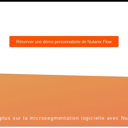
Réserver une démo personnalisée de Nutanix Flow
plus sur la microsegmentation logicielle avec N