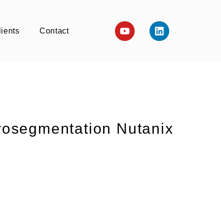
Youtube
Linkedin
ients
Contact
crosegmentation Nutanix