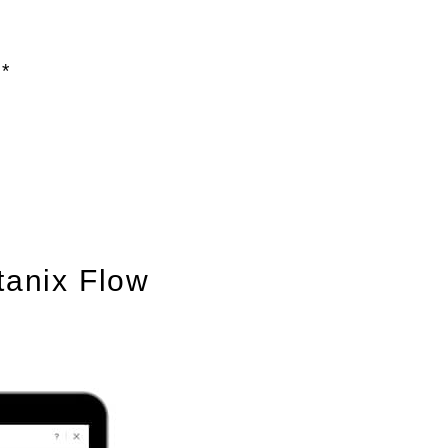
*
utanix Flow