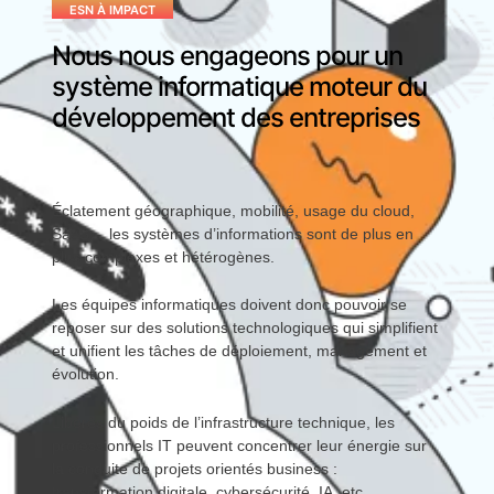
ESN À IMPACT
Nous nous engageons pour un
système informatique moteur du
développement des entreprises
Éclatement géographique, mobilité, usage du cloud,
SaaS… les systèmes d’informations sont de plus en
plus complexes et hétérogènes.
Les équipes informatiques doivent donc pouvoir se
reposer sur des solutions technologiques qui simplifient
et unifient les tâches de déploiement, management et
évolution.
Libérés du poids de l’infrastructure technique, les
professionnels IT peuvent concentrer leur énergie sur
la conduite de projets orientés business :
transformation digitale, cybersécurité, IA, etc