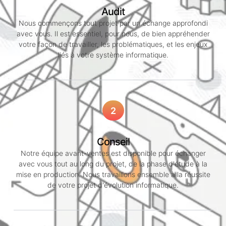
Audit
Nous commençons tout projet par un échange approfondi
avec vous. Il est essentiel, pour nous, de bien appréhender
votre façon de travailler, les problématiques, et les enjeux
liés à votre système informatique.
2
Conseil
Notre équipe avant-ventes est disponible pour échanger
avec vous tout au long du projet, de la phase d'étude à la
mise en production. Nous travaillons ensemble à la réussite
de votre projet d'évolution informatique.